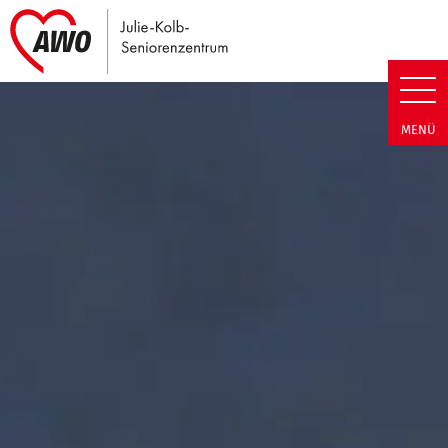
Link zu Home
Julie-Kolb-Seniorenzentrum | T
MENÜ