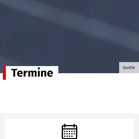
©B.G. P
Quelle
Termine