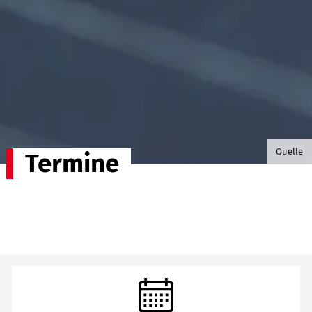
©B.G. P
Quelle
Termine