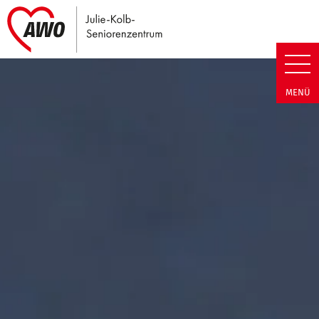
Link zu Home
Julie-Kolb-Seniorenzentrum | T
MENÜ