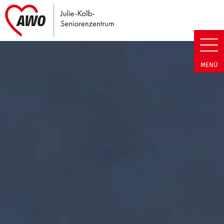
Link zu Home
Julie-Kolb-Seniorenzentrum | T
MENÜ