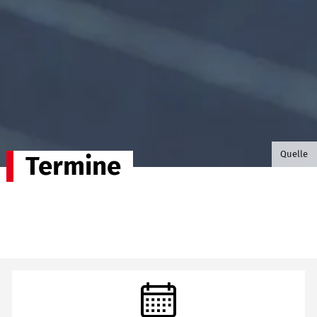
©B.G. P
Quelle
Termine