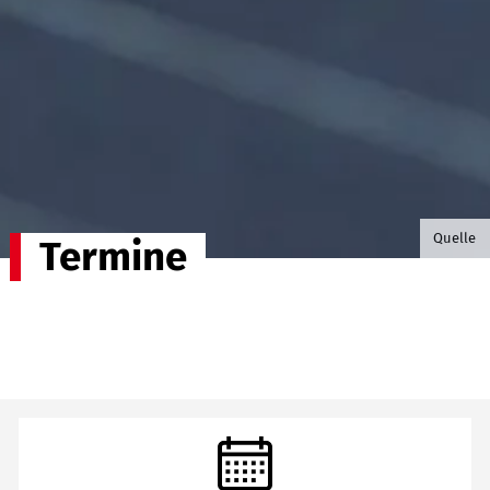
©B.G. P
Quelle
Termine