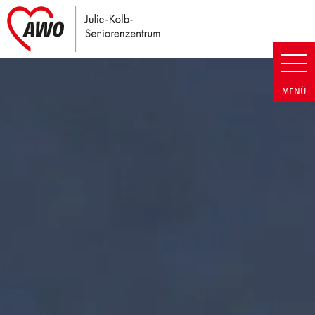
Link zu Home
Julie-Kolb-Seniorenzentrum | T
MENÜ