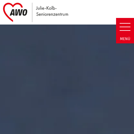
Link zu Home
Julie-Kolb-Seniorenzentrum | T
MENÜ