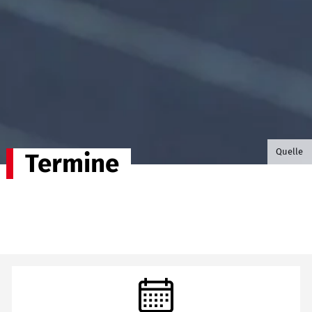
©B.G. P
Quelle
Termine