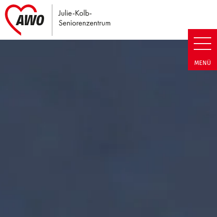
Link zu Home
Julie-Kolb-Seniorenzentrum | T
MENÜ