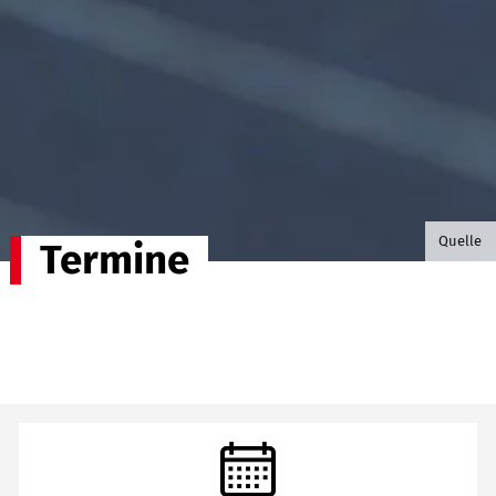
©B.G. P
Quelle
Termine