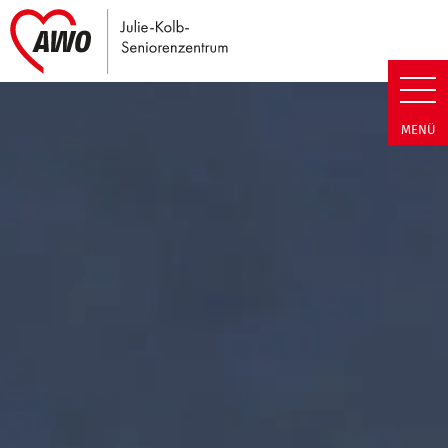
Link zu Home
Julie-Kolb-Seniorenzentrum | T
MENÜ