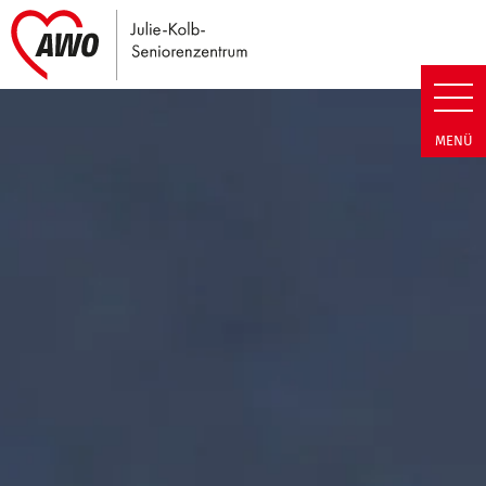
Link zu Home
Julie-Kolb-Seniorenzentrum | T
MENÜ