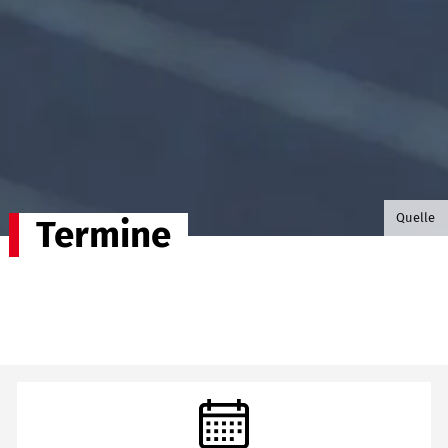
©B.G. P
Quelle
Termine