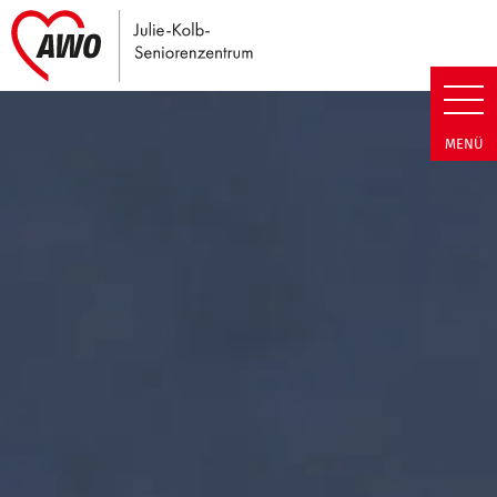
Link zu Home
Julie-Kolb-Seniorenzentrum | T
MENÜ