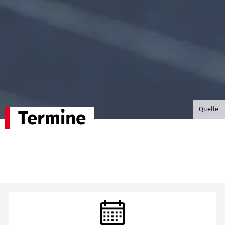
©B.G. P
Quelle
Termine