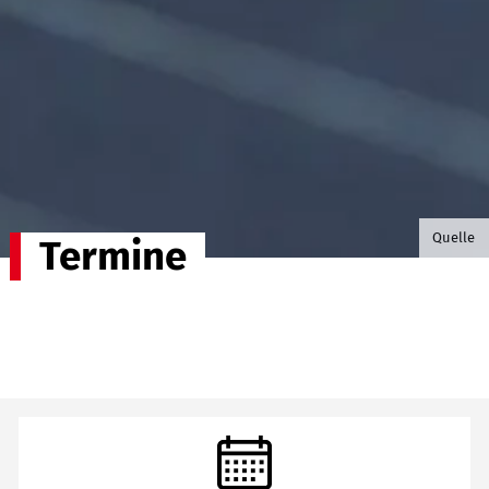
©B.G. P
Quelle
Termine