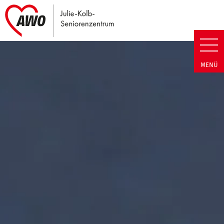
Link zu Home
Julie-Kolb-Seniorenzentrum | T
MENÜ