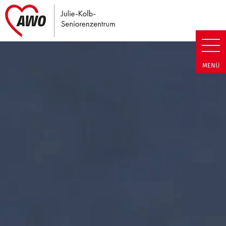
Link zu Home
Julie-Kolb-Seniorenzentrum | T
MENÜ