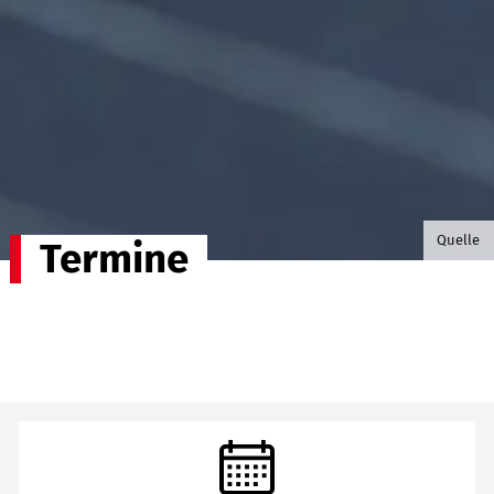
©B.G. P
Quelle
Termine