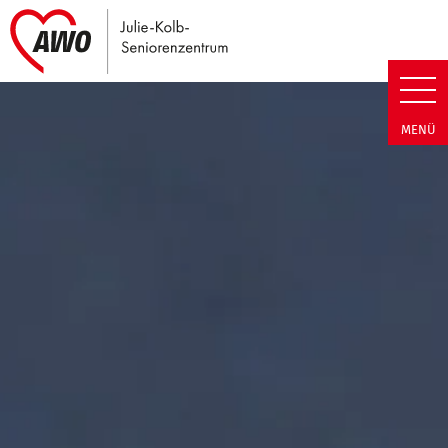
Link zu Home
Julie-Kolb-Seniorenzentrum | T
MENÜ