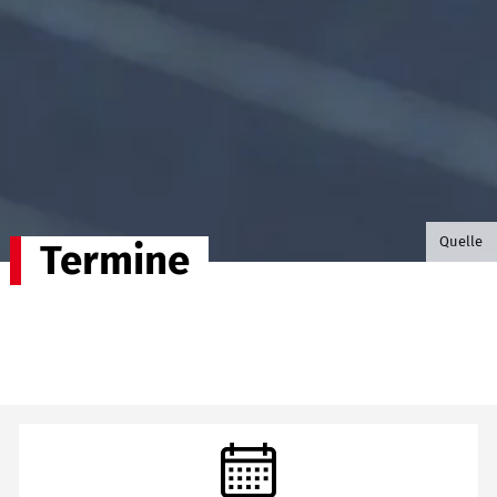
©B.G. P
Quelle
Termine