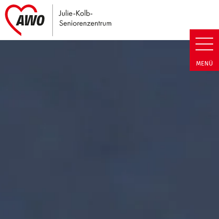
Link zu Home
Julie-Kolb-Seniorenzentrum | T
MENÜ