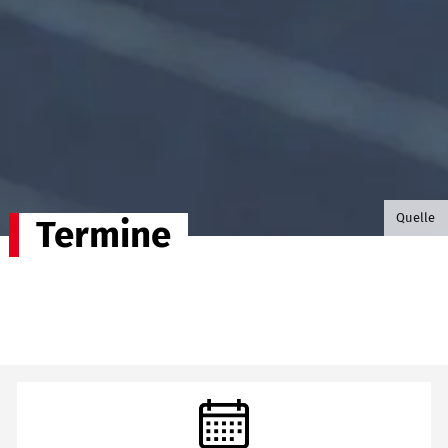
©B.G. P
Quelle
Termine