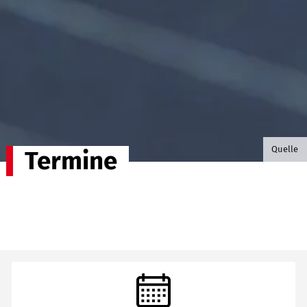
©B.G. P
Quelle
Termine