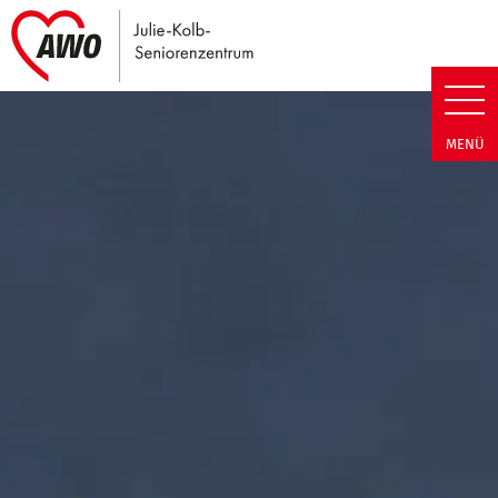
Link zu Home
Julie-Kolb-Seniorenzentrum | T
MENÜ