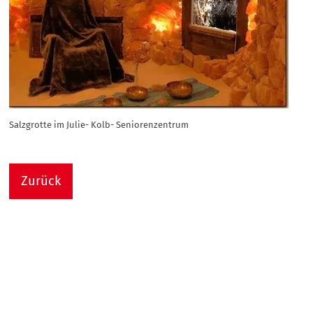
Salzgrotte im Julie- Kolb- Seniorenzentrum
Zurück
Nach
Sie sind hier:
Julie-Kolb-Seniorenzentrum
Termin Detail