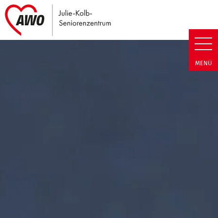
Link zu Home
Julie-Kolb-Seniorenzentrum | T
MENÜ