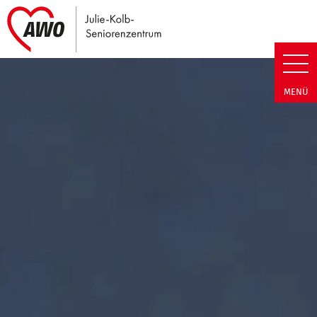
Link zu Home
Julie-Kolb-Seniorenzentrum | T
MENÜ