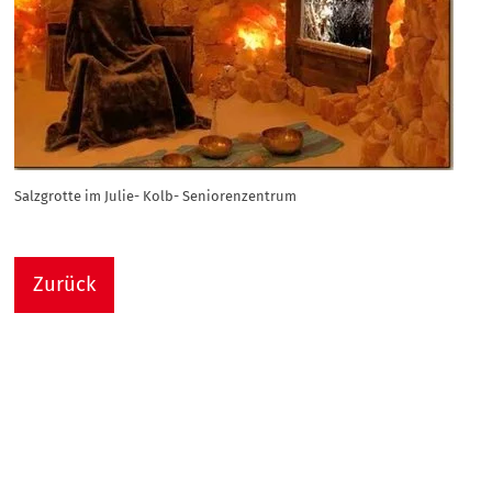
Salzgrotte im Julie- Kolb- Seniorenzentrum
Zurück
Nach
Sie sind hier:
Julie-Kolb-Seniorenzentrum
Termin Detail