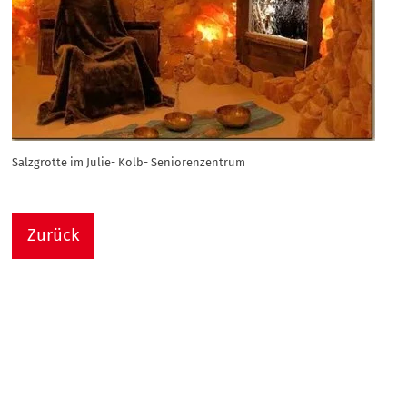
Salzgrotte im Julie- Kolb- Seniorenzentrum
Zurück
Nach
Sie sind hier:
Julie-Kolb-Seniorenzentrum
Termin Detail