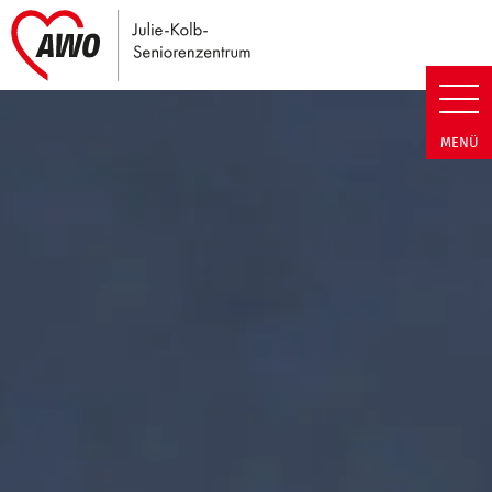
Link zu Home
Julie-Kolb-Seniorenzentrum | T
MENÜ