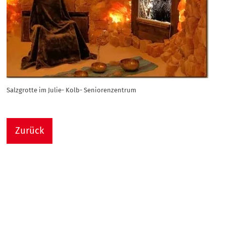
Salzgrotte im Julie- Kolb- Seniorenzentrum
Zurück
Nach
Sie sind hier:
Julie-Kolb-Seniorenzentrum
Termin Detail