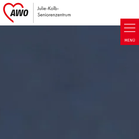
Link zu Home
Julie-Kolb-Seniorenzentrum | T
MENÜ