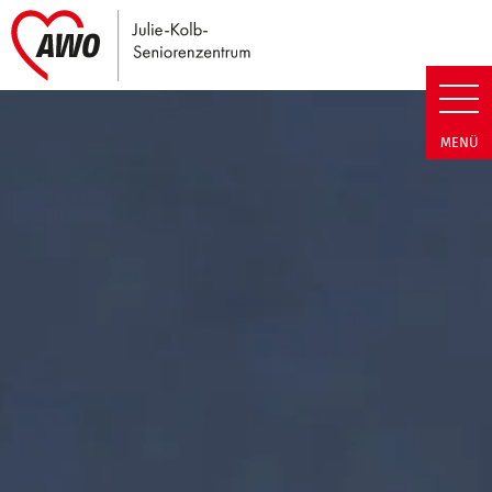
Link zu Home
Julie-Kolb-Seniorenzentrum | T
MENÜ