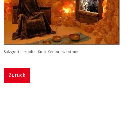
Salzgrotte im Julie- Kolb- Seniorenzentrum
Zurück
Nach
Sie sind hier:
Julie-Kolb-Seniorenzentrum
Termin Detail