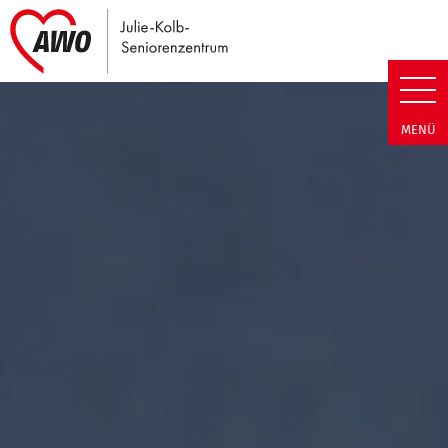
Link zu Home
Julie-Kolb-Seniorenzentrum | T
MENÜ