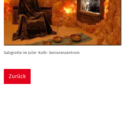
Salzgrotte im Julie- Kolb- Seniorenzentrum
Zurück
Nach
Sie sind hier:
Julie-Kolb-Seniorenzentrum
Termin Detail