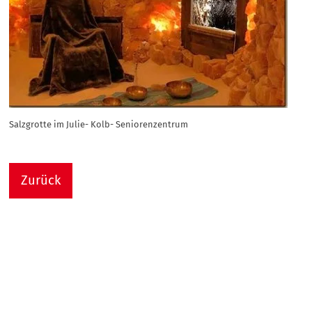
Salzgrotte im Julie- Kolb- Seniorenzentrum
Zurück
Nach
Sie sind hier:
Julie-Kolb-Seniorenzentrum
Termin Detail