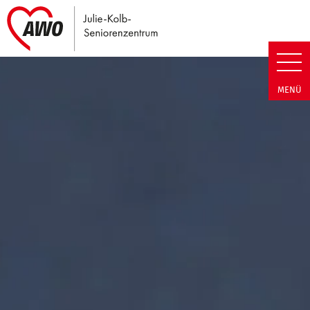
Link zu Home
Julie-Kolb-Seniorenzentrum | T
MENÜ