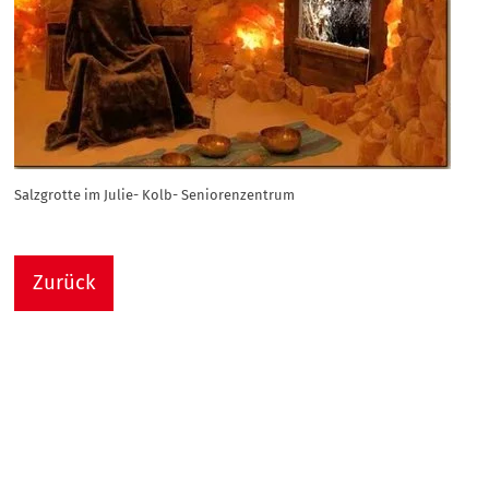
Salzgrotte im Julie- Kolb- Seniorenzentrum
Zurück
Nach
Sie sind hier:
Julie-Kolb-Seniorenzentrum
Termin Detail