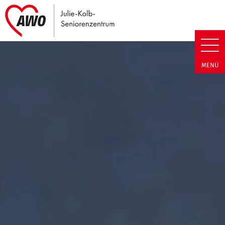
Link zu Home
Julie-Kolb-Seniorenzentrum | T
MENÜ