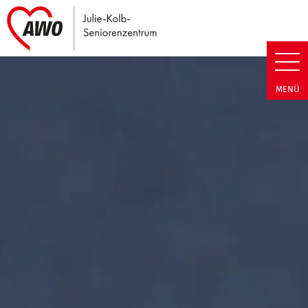
Link zu Home
Julie-Kolb-Seniorenzentrum | T
MENÜ