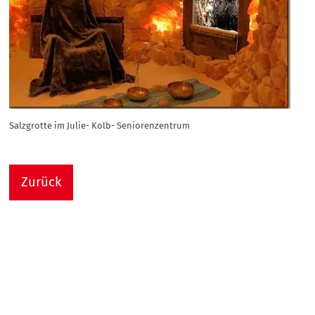
Salzgrotte im Julie- Kolb- Seniorenzentrum
Zurück
Nach
Sie sind hier:
Julie-Kolb-Seniorenzentrum
Termin Detail