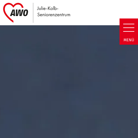
Link zu Home
Julie-Kolb-Seniorenzentrum | T
MENÜ