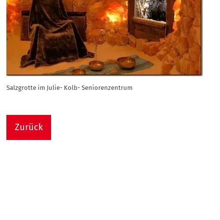
Salzgrotte im Julie- Kolb- Seniorenzentrum
Zurück
Nach
Sie sind hier:
Julie-Kolb-Seniorenzentrum
Termin Detail