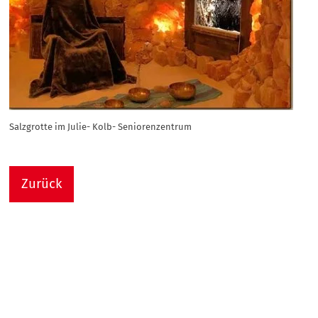
Salzgrotte im Julie- Kolb- Seniorenzentrum
Zurück
Nach
Sie sind hier:
Julie-Kolb-Seniorenzentrum
Termin Detail