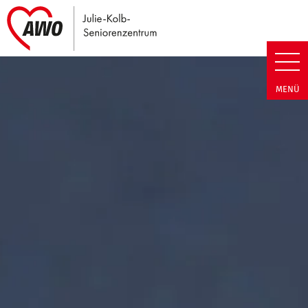
Link zu Home
Julie-Kolb-Seniorenzentrum | T
MENÜ