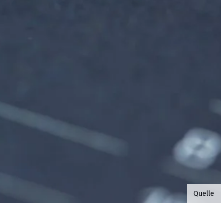
©B.G. 
Quelle