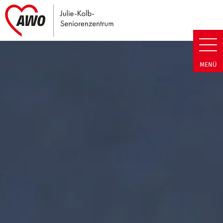
Link zu Home
Julie-Kolb-Seniorenzentrum | T
MENÜ