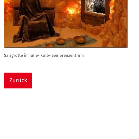
Salzgrotte im Julie- Kolb- Seniorenzentrum
Zurück
Nach
Sie sind hier:
Julie-Kolb-Seniorenzentrum
Termin Detail