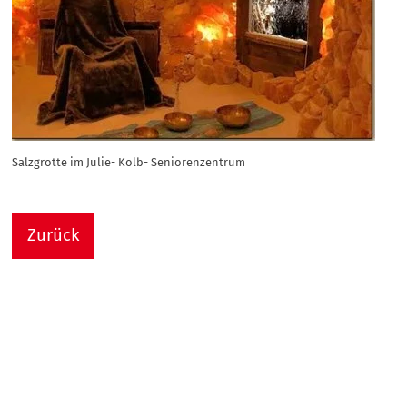
Salzgrotte im Julie- Kolb- Seniorenzentrum
Zurück
Nach
Sie sind hier:
Julie-Kolb-Seniorenzentrum
Termin Detail