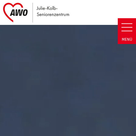
Link zu Home
Julie-Kolb-Seniorenzentrum | T
MENÜ