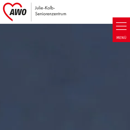
Link zu Home
Julie-Kolb-Seniorenzentrum | T
MENÜ