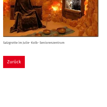
Salzgrotte im Julie- Kolb- Seniorenzentrum
Zurück
Nach
Sie sind hier:
Julie-Kolb-Seniorenzentrum
Termin Detail