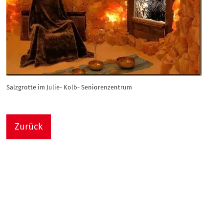
Salzgrotte im Julie- Kolb- Seniorenzentrum
Zurück
Nach
Sie sind hier:
Julie-Kolb-Seniorenzentrum
Termin Detail