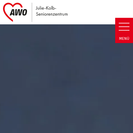
Link zu Home
Julie-Kolb-Seniorenzentrum | T
MENÜ