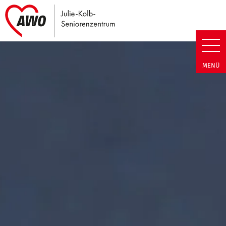
Link zu Home
Julie-Kolb-Seniorenzentrum | T
MENÜ