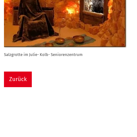
Salzgrotte im Julie- Kolb- Seniorenzentrum
Zurück
Nach
Sie sind hier:
Julie-Kolb-Seniorenzentrum
Termin Detail