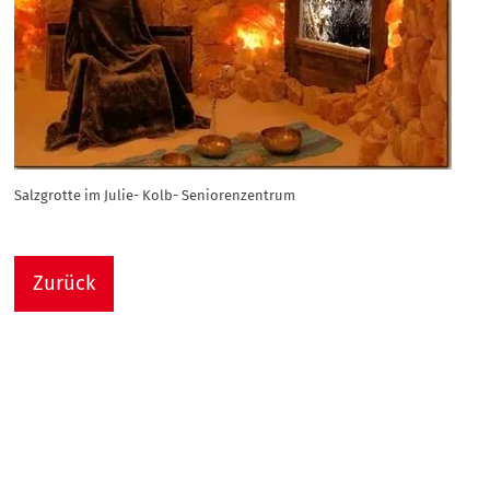
Salzgrotte im Julie- Kolb- Seniorenzentrum
Zurück
Nach
Sie sind hier:
Julie-Kolb-Seniorenzentrum
Termin Detail