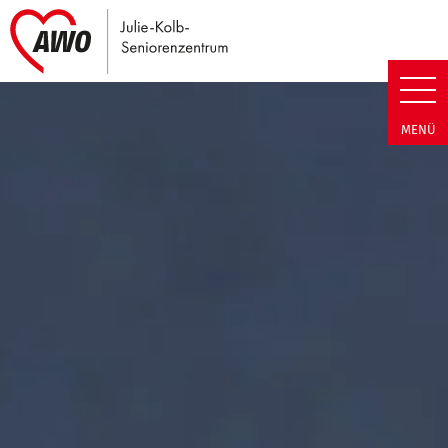
Link zu Home
Julie-Kolb-Seniorenzentrum | T
MENÜ