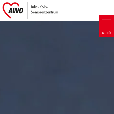
Link zu Home
Julie-Kolb-Seniorenzentrum | T
MENÜ