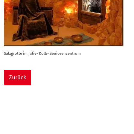
Salzgrotte im Julie- Kolb- Seniorenzentrum
Zurück
Nach
Sie sind hier:
Julie-Kolb-Seniorenzentrum
Termin Detail