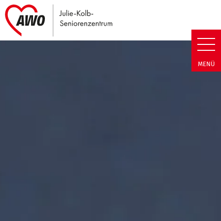
Link zu Home
Julie-Kolb-Seniorenzentrum | T
MENÜ