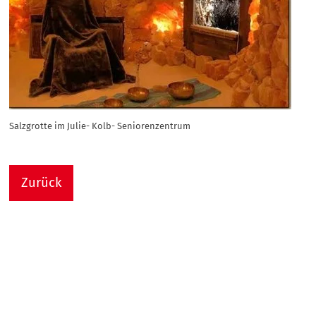
Salzgrotte im Julie- Kolb- Seniorenzentrum
Zurück
Nach
Sie sind hier:
Julie-Kolb-Seniorenzentrum
Termin Detail