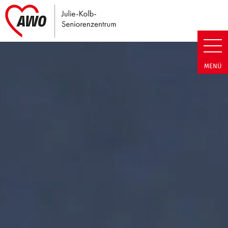
Link zu Home
Julie-Kolb-Seniorenzentrum | T
MENÜ