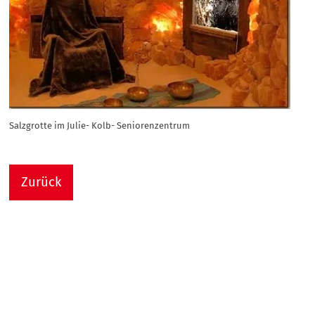
Salzgrotte im Julie- Kolb- Seniorenzentrum
Zurück
Nach
Sie sind hier:
Julie-Kolb-Seniorenzentrum
Termin Detail