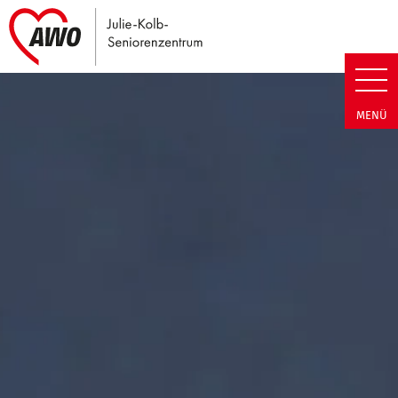
Link zu Home
Julie-Kolb-Seniorenzentrum | T
MENÜ