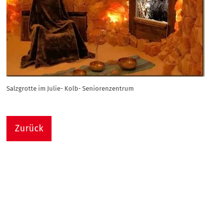
Salzgrotte im Julie- Kolb- Seniorenzentrum
Zurück
Nach
Sie sind hier:
Julie-Kolb-Seniorenzentrum
Termin Detail