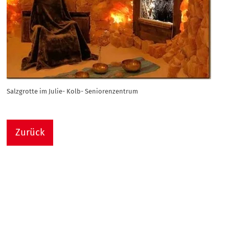
Salzgrotte im Julie- Kolb- Seniorenzentrum
Zurück
Nach
Sie sind hier:
Julie-Kolb-Seniorenzentrum
Termin Detail