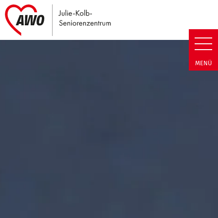
Link zu Home
Julie-Kolb-Seniorenzentrum | T
MENÜ