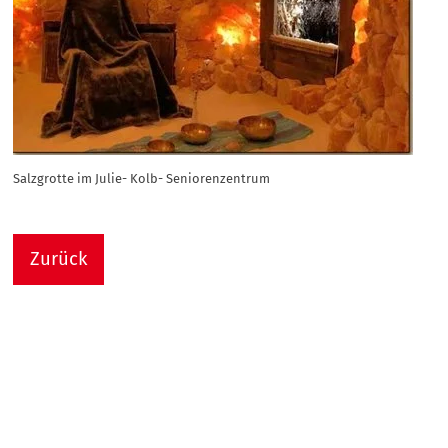
Salzgrotte im Julie- Kolb- Seniorenzentrum
Zurück
Nach
Sie sind hier:
Julie-Kolb-Seniorenzentrum
Termin Detail