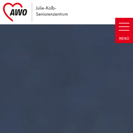
Link zu Home
Julie-Kolb-Seniorenzentrum | T
MENÜ