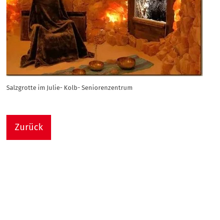
Salzgrotte im Julie- Kolb- Seniorenzentrum
Zurück
Nach
Sie sind hier:
Julie-Kolb-Seniorenzentrum
Termin Detail