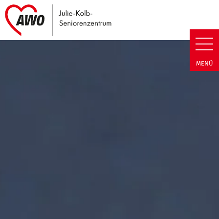
Link zu Home
Julie-Kolb-Seniorenzentrum | T
MENÜ