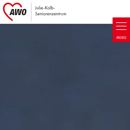
Link zu Home
Julie-Kolb-Seniorenzentrum | T
MENÜ