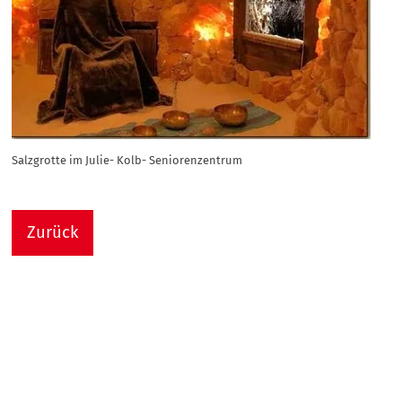
Salzgrotte im Julie- Kolb- Seniorenzentrum
Zurück
Nach
Sie sind hier:
Julie-Kolb-Seniorenzentrum
Termin Detail