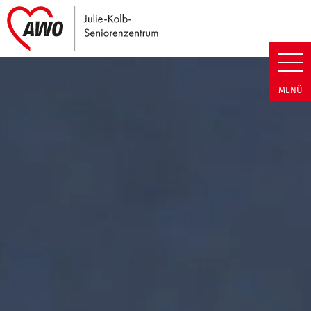
Link zu Home
Julie-Kolb-Seniorenzentrum | T
MENÜ