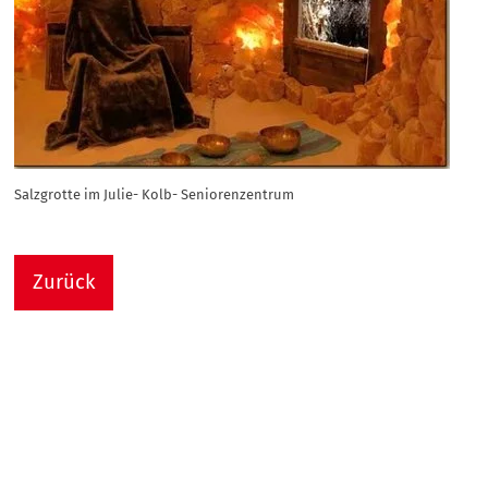
Salzgrotte im Julie- Kolb- Seniorenzentrum
Zurück
Nach
Sie sind hier:
Julie-Kolb-Seniorenzentrum
Termin Detail