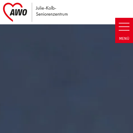
Link zu Home
Julie-Kolb-Seniorenzentrum | T
MENÜ