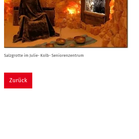
Salzgrotte im Julie- Kolb- Seniorenzentrum
Zurück
Nach
Sie sind hier:
Julie-Kolb-Seniorenzentrum
Termin Detail