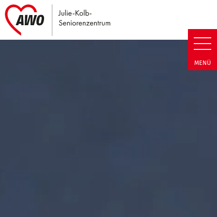
Link zu Home
Julie-Kolb-Seniorenzentrum | T
MENÜ