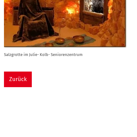
Salzgrotte im Julie- Kolb- Seniorenzentrum
Zurück
Nach
Sie sind hier:
Julie-Kolb-Seniorenzentrum
Termin Detail