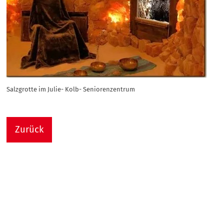
Salzgrotte im Julie- Kolb- Seniorenzentrum
Zurück
Nach
Sie sind hier:
Julie-Kolb-Seniorenzentrum
Termin Detail