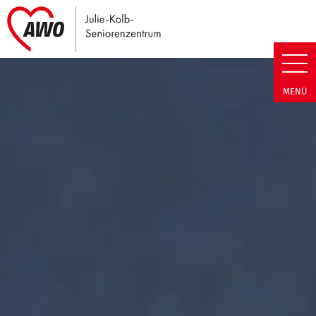
Link zu Home
Julie-Kolb-Seniorenzentrum | T
MENÜ