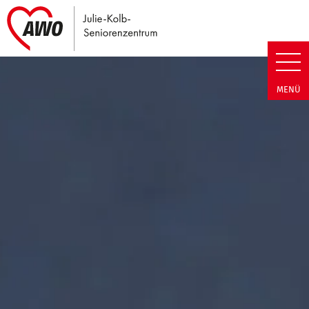
Link zu Home
Julie-Kolb-Seniorenzentrum | T
MENÜ