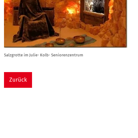
Salzgrotte im Julie- Kolb- Seniorenzentrum
Zurück
Nach
Sie sind hier:
Julie-Kolb-Seniorenzentrum
Termin Detail