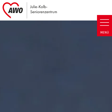
Link zu Home
Julie-Kolb-Seniorenzentrum | T
MENÜ