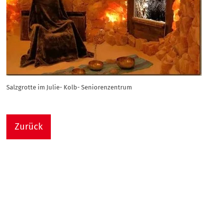
Salzgrotte im Julie- Kolb- Seniorenzentrum
Zurück
Nach
Sie sind hier:
Julie-Kolb-Seniorenzentrum
Termin Detail