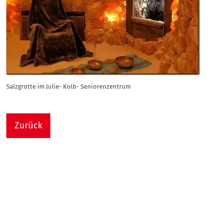
Salzgrotte im Julie- Kolb- Seniorenzentrum
Zurück
Nach
Sie sind hier:
Julie-Kolb-Seniorenzentrum
Termin Detail