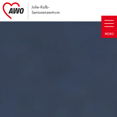
Link zu Home
Julie-Kolb-Seniorenzentrum | T
MENÜ