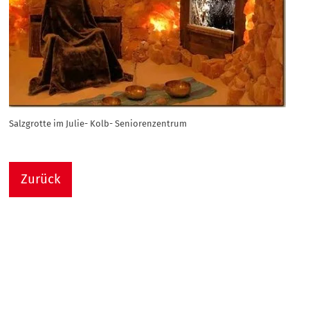
Salzgrotte im Julie- Kolb- Seniorenzentrum
Zurück
Nach
Sie sind hier:
Julie-Kolb-Seniorenzentrum
Termin Detail