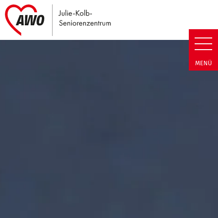
Link zu Home
Julie-Kolb-Seniorenzentrum | T
MENÜ