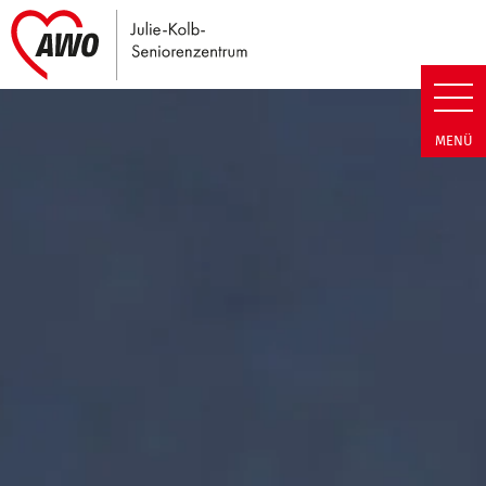
Link zu Home
Julie-Kolb-Seniorenzentrum | T
MENÜ