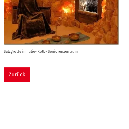
Salzgrotte im Julie- Kolb- Seniorenzentrum
Zurück
Nach
Sie sind hier:
Julie-Kolb-Seniorenzentrum
Termin Detail