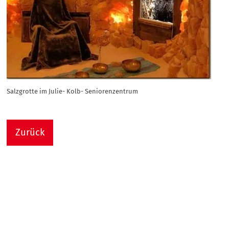
Salzgrotte im Julie- Kolb- Seniorenzentrum
Zurück
Nach
Sie sind hier:
Julie-Kolb-Seniorenzentrum
Termin Detail