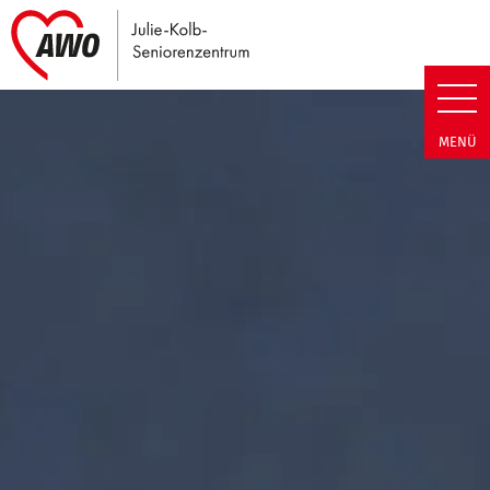
Link zu Home
Julie-Kolb-Seniorenzentrum | T
MENÜ